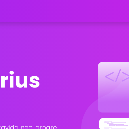
rius
gravida nec, ornare