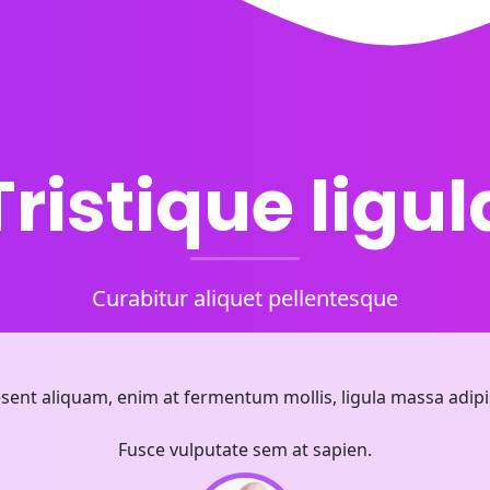
Tristique ligul
Curabitur aliquet pellentesque
esent aliquam, enim at fermentum mollis, ligula massa adipis
Fusce vulputate sem at sapien.